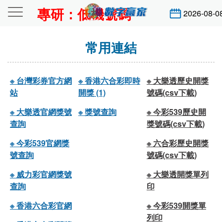
專研：低機號碼
2026-08-0
常用連結
※ 台灣彩券官方網
※ 香港六合彩即時
※ 大樂透歷史開獎
站
開獎 (1)
號碼(csv下載)
※ 大樂透官網獎號
※ 獎號查詢
※ 今彩539歷史開
查詢
獎號碼(csv下載)
※ 今彩539官網獎
※ 六合彩歷史開獎
號查詢
號碼(csv下載)
※ 威力彩官網獎號
※ 大樂透開獎單列
查詢
印
※ 香港六合彩官網
※ 今彩539開獎單
列印