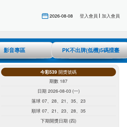
2026-08-08
登入會員
加入會員
影音專區
PK不出牌(低機)5碼擂臺
今彩539
開獎號碼
期數
187
日期
2026-08-03 (一)
落球
07、28、21、35、23
順球
07、21、23、28、35
下期開獎日期
(四)